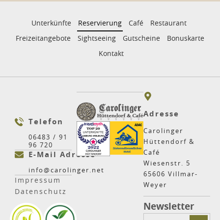
Unterkünfte
Reservierung
Café
Restaurant
Freizeitangebote
Sightseeing
Gutscheine
Bonuskarte
Kontakt
Adresse
Telefon
Carolinger
06483 / 91
Hüttendorf &
96 720
Café
E-Mail Adresse
Wiesenstr. 5
info@carolinger.net
65606 Villmar-
Impressum
Weyer
Datenschutz
Newsletter