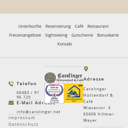
Unterkünfte
Reservierung
Café
Restaurant
Freizeitangebote
Sightseeing
Gutscheine
Bonuskarte
Kontakt
Adresse
Telefon
Carolinger
06483 / 91
Hüttendorf &
96 720
Café
E-Mail Adresse
Wiesenstr. 5
info@carolinger.net
65606 Villmar-
Impressum
Weyer
Datenschutz